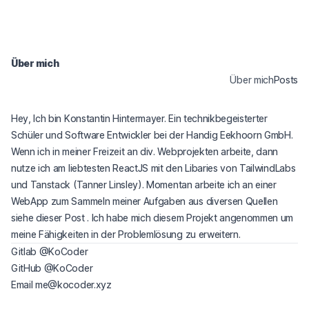
Über mich
Über mich
Posts
Hey, Ich bin Konstantin Hintermayer. Ein technikbegeisterter
(ope
Schüler und Software Entwickler bei der
Handig Eekhoorn GmbH
.
Wenn ich in meiner Freizeit an div. Webprojekten arbeite, dann
(opens in a new tab)
(op
nutze ich am liebtesten
ReactJS
mit den Libaries von
TailwindLabs
(opens in a new tab)
(opens in a new tab)
und
Tanstack
(Tanner Linsley)
. Momentan arbeite ich an einer
WebApp zum Sammeln meiner Aufgaben aus diversen Quellen
siehe dieser Post
. Ich habe mich diesem Projekt angenommen um
meine Fähigkeiten in der Problemlösung zu erweitern.
(opens in a new tab)
Gitlab
@KoCoder
(opens in a new tab)
GitHub
@KoCoder
Email
me@kocoder.xyz